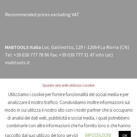
Recommended prices excluding VAT
MABTOOLS Italia
Loc. Gallinotto, 129 I-12064 La Morra (CN)
Tel: +39 030 777 78 96 Fax: +39 030 777 31 47 info (at)
mabtools.it
Questo sito web utilizza i cookie
Utilizziamo i cookie per fornire funzionalità dei social media e per
analizzare il nostro traffico. Condividiamo inoltre informazioni sul
modo in cui utilizza il nostro sito con i nostri partner che si occupano
Catalogo MABTOOLS® 2020 AVDA
di analisi dei dati web, pubblicità e social media, i quali potrebbero
combinarle con altre informazioni che ha fornito loro o che hanno
0
raccolto dal suo utilizzo dei loro servizi
IMPOSTAZIONI
OK