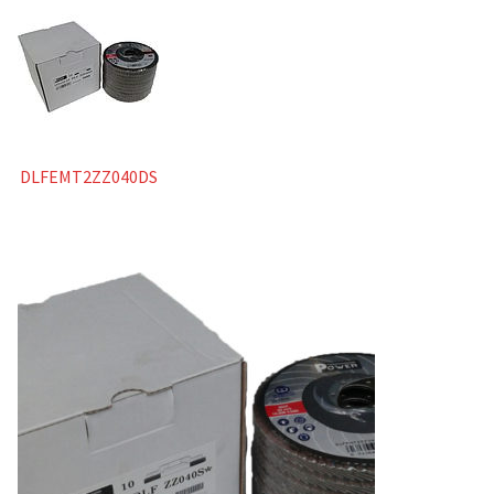
Catalogo
Abrasivi rigidi
Dischi da taglio
DLFEMT2ZZ040DS
Dischi da sbavo
Abrasivi flessibili
Dischi lamellari
Ruote lamellari con gambo
Dischi compatti