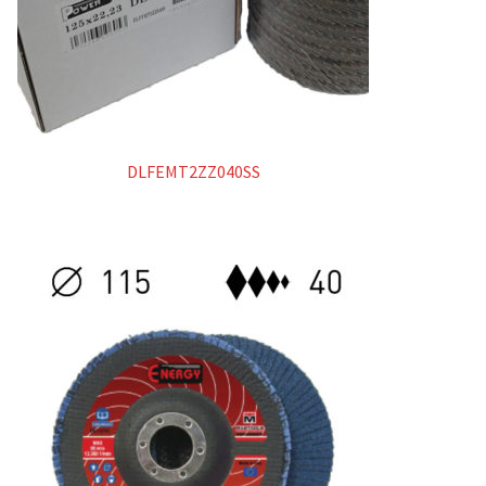
Manicotti
Spazzole
Superabrasivi
DLFEMT2ZZ040SS
Metallo duro
Lime rotative in metallo duro
Dischi in carburo di tungsteno
Products
search