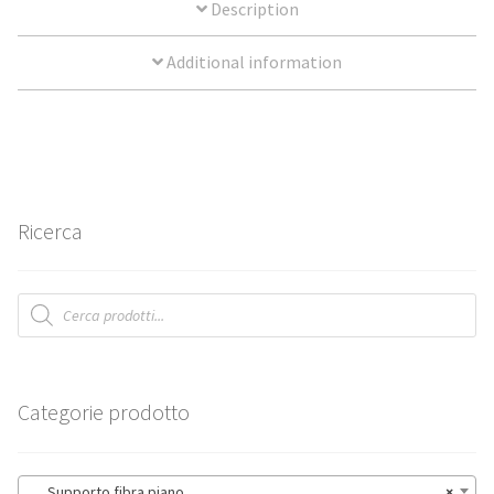
Description
Manicotti
Additional information
Spazzole
Superabrasivi
Metallo duro
Ricerca
Lime rotative in metallo duro
Products
Dischi in carburo di tungsteno
search
Products
search
Categorie prodotto
Supporto fibra piano
×