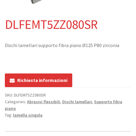
Catalogo
DLFEMT5ZZ080SR
Abrasivi rigidi
Dischi da taglio
Dischi lamellari supporto fibra piano Ø125 P80 zirconia
Dischi da sbavo
Abrasivi flessibili
Richiesta informazioni
Dischi lamellari
SKU:
DLFEMT5ZZ080SR
Categories:
Abrasivi flessibili
,
Dischi lamellari
,
Supporto fibra
Ruote lamellari con gambo
piano
Tag:
lamella singola
Dischi compatti