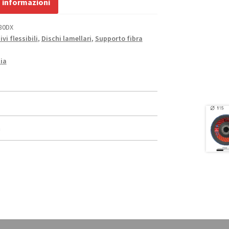
a informazioni
80DX
vi flessibili
,
Dischi lamellari
,
Supporto fibra
ia
n