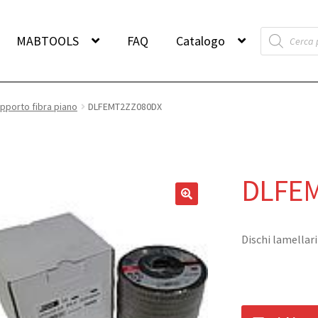
Products
MABTOOLS
FAQ
Catalogo
search
pporto fibra piano
DLFEMT2ZZ080DX
DLFE
Dischi lamellar