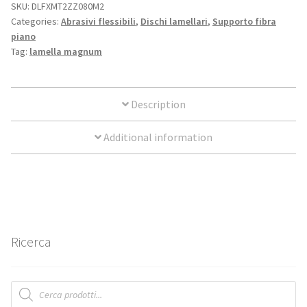
SKU:
DLFXMT2ZZ080M2
Manicotti
Categories:
Abrasivi flessibili
,
Dischi lamellari
,
Supporto fibra
piano
Spazzole
Tag:
lamella magnum
Superabrasivi
Description
Metallo duro
Additional information
Lime rotative in metallo duro
Dischi in carburo di tungsteno
Products
search
Ricerca
Products
search