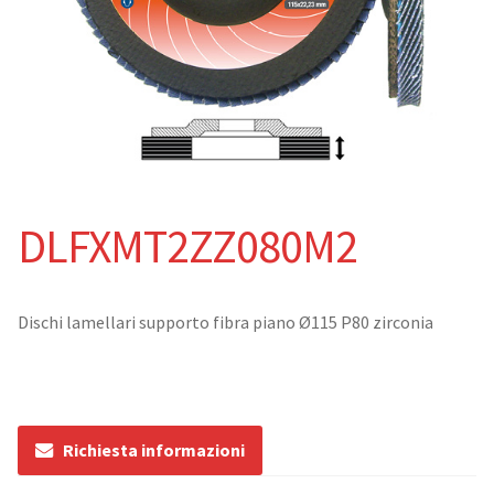
Catalogo
Abrasivi rigidi
Dischi da taglio
Dischi da sbavo
DLFXMT2ZZ080M2
Abrasivi flessibili
Dischi lamellari supporto fibra piano Ø115 P80 zirconia
Dischi lamellari
Ruote lamellari con gambo
Dischi compatti
Richiesta informazioni