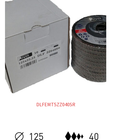
Catalogo
Abrasivi rigidi
Dischi da taglio
Dischi da sbavo
Abrasivi flessibili
Dischi lamellari
DLFEMT5ZZ040SR
Ruote lamellari con gambo
Dischi compatti