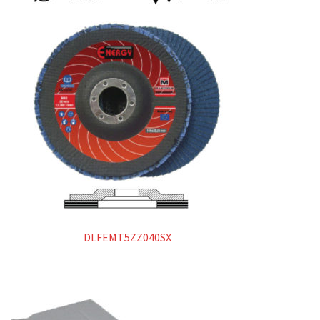
Manicotti
Spazzole
Superabrasivi
Metallo duro
Lime rotative in metallo duro
Dischi in carburo di tungsteno
Products
search
DLFEMT5ZZ040SX