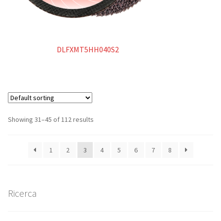
DLFXMT5HH040S2
Showing 31–45 of 112 results
1
2
3
4
5
6
7
8
Ricerca