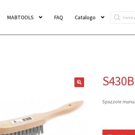
Products
MABTOOLS
FAQ
Catalogo
search
S430B
Spazzole manual