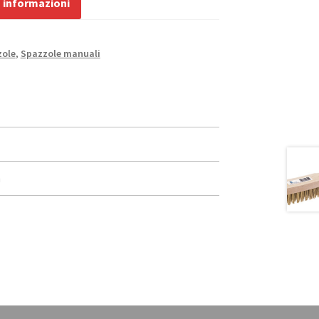
a informazioni
zole
,
Spazzole manuali
n