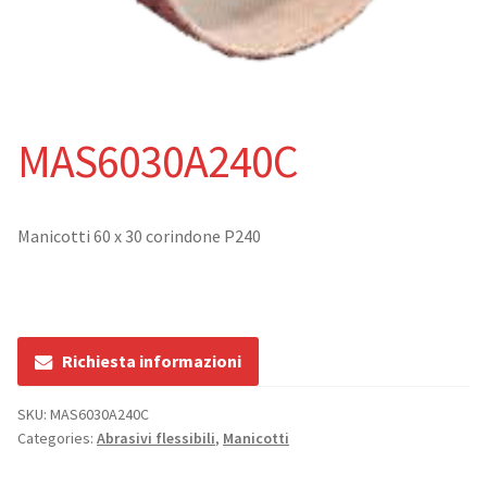
Catalogo
Abrasivi rigidi
MAS6030A240C
Dischi da taglio
Dischi da sbavo
Manicotti 60 x 30 corindone P240
Abrasivi flessibili
Dischi lamellari
Richiesta informazioni
Ruote lamellari con gambo
SKU:
MAS6030A240C
Categories:
Abrasivi flessibili
,
Manicotti
Dischi compatti