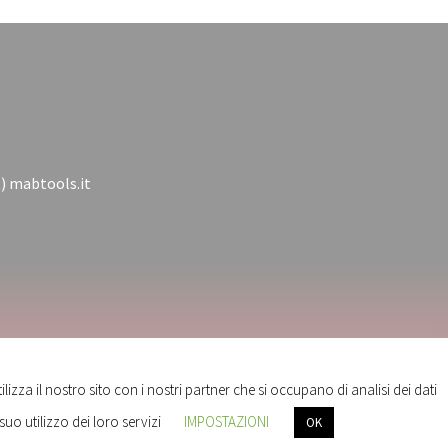
t) mabtools.it
izza il nostro sito con i nostri partner che si occupano di analisi dei dati
uo utilizzo dei loro servizi
IMPOSTAZIONI
OK