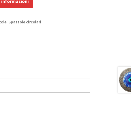
a informazioni
zole
,
Spazzole circolari
n