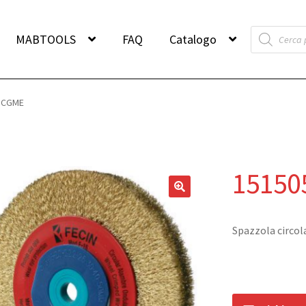
Products
MABTOOLS
FAQ
Catalogo
search
5CGME
1515
Spazzola circola